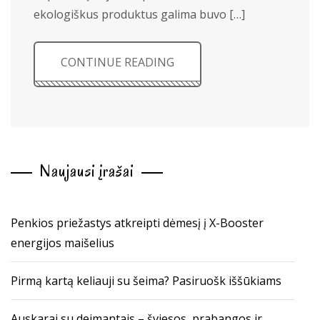
ekologiškus produktus galima buvo […]
CONTINUE READING
Naujausi įrašai
Penkios priežastys atkreipti dėmesį į X-Booster
energijos maišelius
Pirmą kartą keliauji su šeima? Pasiruošk iššūkiams
Auskarai su deimantais – šviesos, prabangos ir