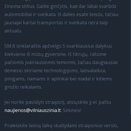
žinoma stilius. Galite ginčytis, kad dar labai svarbūs
automobiliai ir sveikata. Iš dalies esate teisūs, tačiau
jaunajai kartai transportas ir sveikata nėra taip
aktualu.
5M.lt tinklaraštis apžvelgs 5 svarbiausius dalykus
kiekvieno iš mūsų gyvenime. Iš tikrųjų, rašome
pačiomis įvairiausiomis temomis, tačiau daugiausiai
dėmesio skiriame technologijoms, laisvalaikiui,
pinigams, namams ir aplinkai bei madai ir kitiems
grožio reikalams.
Jei norite pasiūlyti straipsnį, atsiųskite jį el. paštu
naujienos@vilniauszinia.lt
. Sėkmės!
Praleiskite laisvą laiką skaitydami straipsnius verslo,