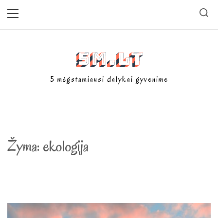
Skip
Primary
Menu
to
content
5m.lt
5 mėgstamiausi dalykai gyvenime
Žyma:
ekologija