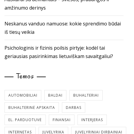
amžinumo derinys
Neskanus vanduo namuose: kokie sprendimo būdai
iš tiesų veikia
Psichologinis ir fizinis poilsis pirtyje: kodėl tai
geriausias pasirinkimas lietuviškam savaitgaliui?
Temos
AUTOMOBILIAI
BALDAI
BUHALTERIAI
BUHALTERINĖ APSKAITA
DARBAS
EL. PARDUOTUVĖ
FINANSAI
INTERJERAS
INTERNETAS
JUVELYRIKA
JUVELYRINIAI DIRBAINIAI