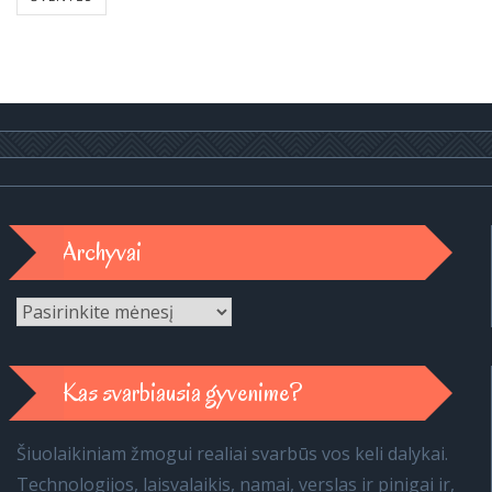
Archyvai
Archyvai
Kas svarbiausia gyvenime?
Šiuolaikiniam žmogui realiai svarbūs vos keli dalykai.
Technologijos, laisvalaikis, namai, verslas ir pinigai ir,