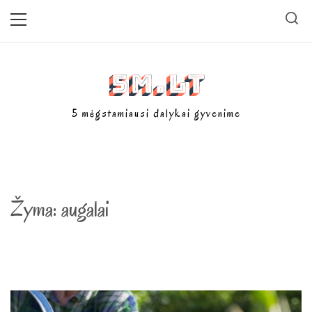
Skip
Primary
Menu
to
content
5m.lt
5 mėgstamiausi dalykai gyvenime
Žyma:
augalai