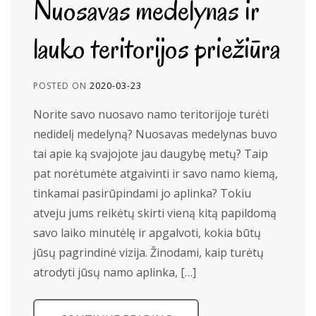
Nuosavas medelynas ir
lauko teritorijos priežiūra
POSTED ON
2020-03-23
Norite savo nuosavo namo teritorijoje turėti
nedidelį medelyną? Nuosavas medelynas buvo
tai apie ką svajojote jau daugybę metų? Taip
pat norėtumėte atgaivinti ir savo namo kiemą,
tinkamai pasirūpindami jo aplinka? Tokiu
atveju jums reikėtų skirti vieną kitą papildomą
savo laiko minutėlę ir apgalvoti, kokia būtų
jūsų pagrindinė vizija. Žinodami, kaip turėtų
atrodyti jūsų namo aplinka, […]