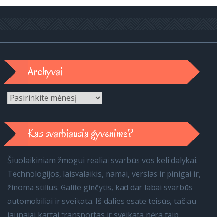
Archyvai
Archyvai
Kas svarbiausia gyvenime?
Šiuolaikiniam žmogui realiai svarbūs vos keli dalykai.
Technologijos, laisvalaikis, namai, verslas ir pinigai ir,
žinoma stilius. Galite ginčytis, kad dar labai svarbūs
automobiliai ir sveikata. Iš dalies esate teisūs, tačiau
jaunajai kartai transportas ir sveikata nėra taip