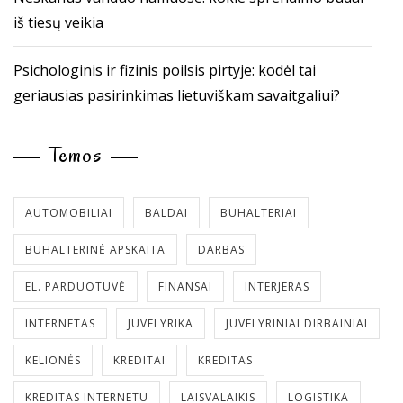
iš tiesų veikia
Psichologinis ir fizinis poilsis pirtyje: kodėl tai
geriausias pasirinkimas lietuviškam savaitgaliui?
Temos
AUTOMOBILIAI
BALDAI
BUHALTERIAI
BUHALTERINĖ APSKAITA
DARBAS
EL. PARDUOTUVĖ
FINANSAI
INTERJERAS
INTERNETAS
JUVELYRIKA
JUVELYRINIAI DIRBAINIAI
KELIONĖS
KREDITAI
KREDITAS
KREDITAS INTERNETU
LAISVALAIKIS
LOGISTIKA