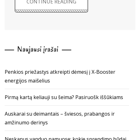
CONTINUE READING
Naujausi įrašai
Penkios priežastys atkreipti dėmesį į X-Booster
energijos maišelius
Pirmą kartą keliauji su šeima? Pasiruošk iššūkiams
Auskarai su deimantais – šviesos, prabangos ir
amžinumo derinys
Neskanus vanduo namuose: kokie sprendimo būdai