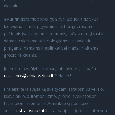
aktualu.
5M.lt tinklaraštis apžvelgs 5 svarbiausius dalykus
kiekvieno iš mūsų gyvenime. Iš tikrųjų, rašome
pačiomis įvairiausiomis temomis, tačiau daugiausiai
dėmesio skiriame technologijoms, laisvalaikiui,
pinigams, namams ir aplinkai bei madai ir kitiems
grožio reikalams.
Jei norite pasiūlyti straipsnį, atsiųskite jį el. paštu
naujienos@vilniauszinia.lt
. Sėkmės!
Praleiskite laisvą laiką skaitydami straipsnius verslo,
laisvalaikio, automobilizmo, grožio, sveikatos ar
technologijų temomis. Atminkite šį puslapio
adresą:
straipsniukai.lt
– tai naujas ir įdomus interneto