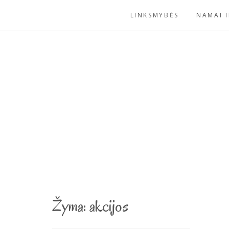
Skip
LINKSMYBĖS
NAMAI I
to
content
Žyma:
akcijos