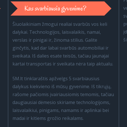
P
Kas svarbiausia gyvenime?
v
s
p
Šiuolaikiniam žmogui realiai svarbūs vos keli
į
dalykai. Technologijos, laisvalaikis, namai,
š
verslas ir pinigai ir, žinoma stilius. Galite
ginčytis, kad dar labai svarbūs automobiliai ir
sveikata. Iš dalies esate teisūs, tačiau jaunajai
kartai transportas ir sveikata nėra taip aktualu.
5M.lt tinklaraštis apžvelgs 5 svarbiausius
dalykus kiekvieno iš mūsų gyvenime. Iš tikrųjų,
rašome pačiomis įvairiausiomis temomis, tačiau
daugiausiai dėmesio skiriame technologijoms,
laisvalaikiui, pinigams, namams ir aplinkai bei
madai ir kitiems grožio reikalams.