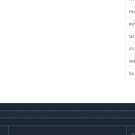
PR
RE
SE
ST
VE
ŠI