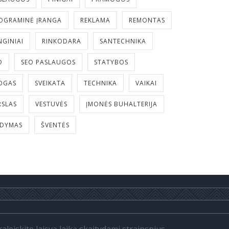
OGRAMINĖ ĮRANGA
REKLAMA
REMONTAS
NGINIAI
RINKODARA
SANTECHNIKA
O
SEO PASLAUGOS
STATYBOS
OGAS
SVEIKATA
TECHNIKA
VAIKAI
RSLAS
VESTUVĖS
ĮMONĖS BUHALTERIJA
LDYMAS
ŠVENTĖS