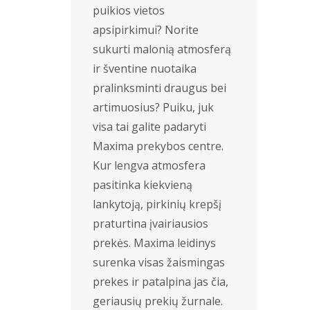
puikios vietos
apsipirkimui? Norite
sukurti malonią atmosferą
ir šventine nuotaika
pralinksminti draugus bei
artimuosius? Puiku, juk
visa tai galite padaryti
Maxima prekybos centre.
Kur lengva atmosfera
pasitinka kiekvieną
lankytoją, pirkinių krepšį
praturtina įvairiausios
prekės. Maxima leidinys
surenka visas žaismingas
prekes ir patalpina jas čia,
geriausių prekių žurnale.