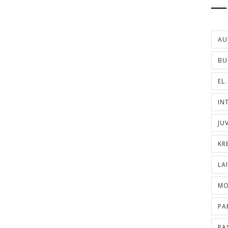
AU
BU
EL
IN
JU
KR
LA
MO
PA
PA