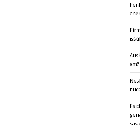
Penk
ener
Pirm
iššū
Ausk
amž
Nes
būda
Psich
geri
sava