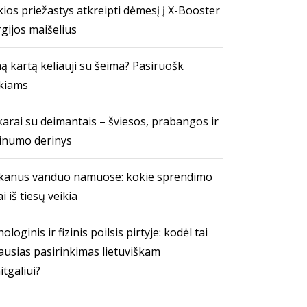
ios priežastys atkreipti dėmesį į X-Booster
gijos maišelius
ą kartą keliauji su šeima? Pasiruošk
kiams
arai su deimantais – šviesos, prabangos ir
inumo derinys
kanus vanduo namuose: kokie sprendimo
i iš tiesų veikia
ologinis ir fizinis poilsis pirtyje: kodėl tai
ausias pasirinkimas lietuviškam
itgaliui?