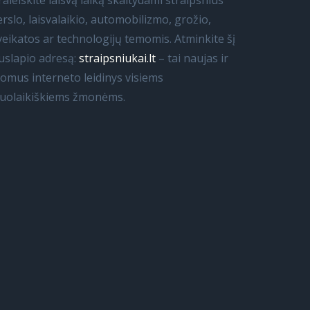
raleiskite laisvą laiką skaitydami straipsnius
erslo, laisvalaikio, automobilizmo, grožio,
veikatos ar technologijų temomis. Atminkite šį
uslapio adresą:
straipsniukai.lt
– tai naujas ir
domus interneto leidinys visiems
iuolaikiškiems žmonėms.