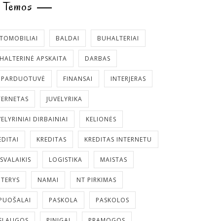
Temos
TOMOBILIAI
BALDAI
BUHALTERIAI
HALTERINĖ APSKAITA
DARBAS
. PARDUOTUVĖ
FINANSAI
INTERJERAS
TERNETAS
JUVELYRIKA
VELYRINIAI DIRBAINIAI
KELIONĖS
EDITAI
KREDITAS
KREDITAS INTERNETU
ISVALAIKIS
LOGISTIKA
MAISTAS
TERYS
NAMAI
NT PIRKIMAS
PUOŠALAI
PASKOLA
PASKOLOS
SLAUGOS
PINIGAI
PRAMOGOS