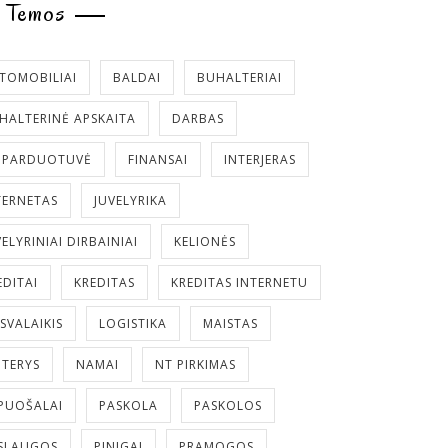
Temos
TOMOBILIAI
BALDAI
BUHALTERIAI
HALTERINĖ APSKAITA
DARBAS
. PARDUOTUVĖ
FINANSAI
INTERJERAS
TERNETAS
JUVELYRIKA
VELYRINIAI DIRBAINIAI
KELIONĖS
EDITAI
KREDITAS
KREDITAS INTERNETU
ISVALAIKIS
LOGISTIKA
MAISTAS
TERYS
NAMAI
NT PIRKIMAS
PUOŠALAI
PASKOLA
PASKOLOS
SLAUGOS
PINIGAI
PRAMOGOS