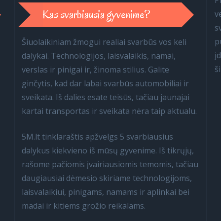
P
Kas svarbiausia gyvenime?
v
s
p
Šiuolaikiniam žmogui realiai svarbūs vos keli
į
dalykai. Technologijos, laisvalaikis, namai,
š
verslas ir pinigai ir, žinoma stilius. Galite
ginčytis, kad dar labai svarbūs automobiliai ir
sveikata. Iš dalies esate teisūs, tačiau jaunajai
kartai transportas ir sveikata nėra taip aktualu.
5M.lt tinklaraštis apžvelgs 5 svarbiausius
dalykus kiekvieno iš mūsų gyvenime. Iš tikrųjų,
rašome pačiomis įvairiausiomis temomis, tačiau
daugiausiai dėmesio skiriame technologijoms,
laisvalaikiui, pinigams, namams ir aplinkai bei
madai ir kitiems grožio reikalams.