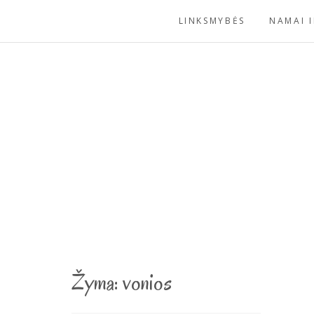
Skip
LINKSMYBĖS
NAMAI I
to
content
Žyma:
vonios