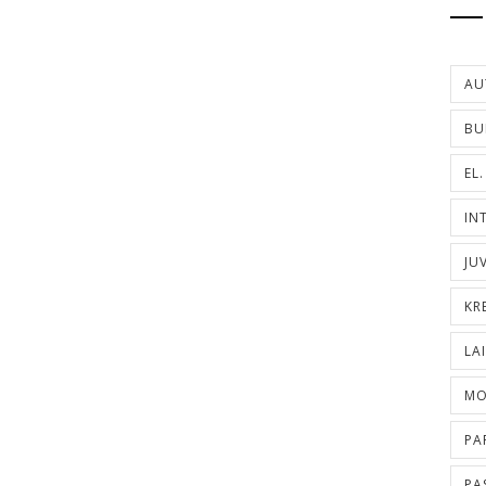
AU
BU
EL
IN
JU
KR
LA
MO
PA
PA