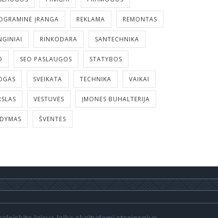
OGRAMINĖ ĮRANGA
REKLAMA
REMONTAS
NGINIAI
RINKODARA
SANTECHNIKA
O
SEO PASLAUGOS
STATYBOS
OGAS
SVEIKATA
TECHNIKA
VAIKAI
RSLAS
VESTUVĖS
ĮMONĖS BUHALTERIJA
LDYMAS
ŠVENTĖS