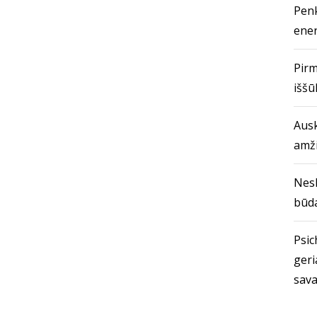
Penk
ener
Pirm
iššū
Ausk
amž
Nes
būda
Psich
geri
sava