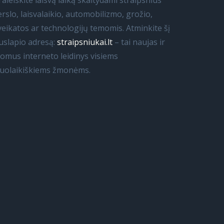
raleiskite laisvą laiką skaitydami straipsnius
erslo, laisvalaikio, automobilizmo, grožio,
veikatos ar technologijų temomis. Atminkite šį
uslapio adresą:
straipsniukai.lt
– tai naujas ir
domus interneto leidinys visiems
iuolaikiškiems žmonėms.