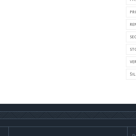
PR
RE
SE
ST
VE
ŠI