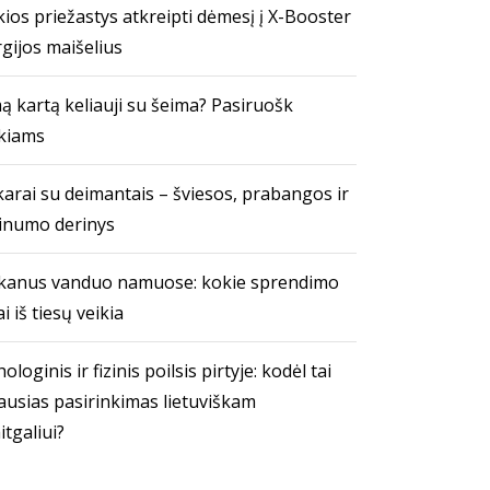
ios priežastys atkreipti dėmesį į X-Booster
gijos maišelius
ą kartą keliauji su šeima? Pasiruošk
kiams
arai su deimantais – šviesos, prabangos ir
inumo derinys
kanus vanduo namuose: kokie sprendimo
i iš tiesų veikia
ologinis ir fizinis poilsis pirtyje: kodėl tai
ausias pasirinkimas lietuviškam
itgaliui?