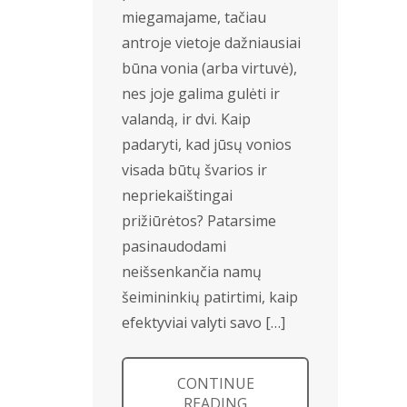
miegamajame, tačiau
antroje vietoje dažniausiai
būna vonia (arba virtuvė),
nes joje galima gulėti ir
valandą, ir dvi. Kaip
padaryti, kad jūsų vonios
visada būtų švarios ir
nepriekaištingai
prižiūrėtos? Patarsime
pasinaudodami
neišsenkančia namų
šeimininkių patirtimi, kaip
efektyviai valyti savo […]
CONTINUE
READING