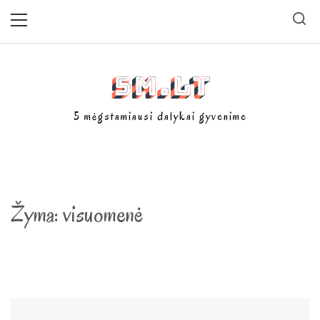
Skip
Primary
Menu
to
content
5m.lt
5 mėgstamiausi dalykai gyvenime
Žyma:
visuomenė