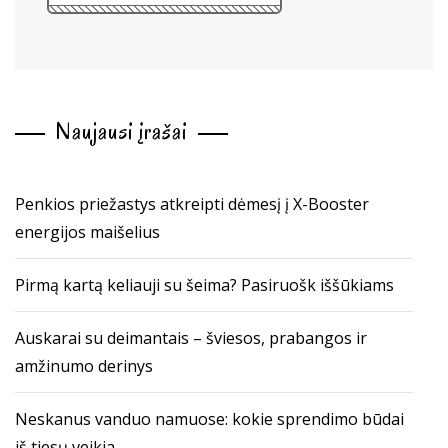
Naujausi įrašai
Penkios priežastys atkreipti dėmesį į X-Booster
energijos maišelius
Pirmą kartą keliauji su šeima? Pasiruošk iššūkiams
Auskarai su deimantais – šviesos, prabangos ir
amžinumo derinys
Neskanus vanduo namuose: kokie sprendimo būdai
iš tiesų veikia