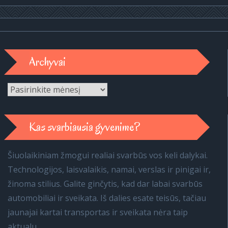
Archyvai
Archyvai
Kas svarbiausia gyvenime?
Šiuolaikiniam žmogui realiai svarbūs vos keli dalykai.
Technologijos, laisvalaikis, namai, verslas ir pinigai ir,
žinoma stilius. Galite ginčytis, kad dar labai svarbūs
automobiliai ir sveikata. Iš dalies esate teisūs, tačiau
jaunajai kartai transportas ir sveikata nėra taip
aktualu.