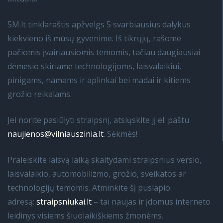
5M.lt tinklaraštis apžvelgs 5 svarbiausius dalykus
kiekvieno iš mūsų gyvenime. Iš tikrųjų, rašome
pačiomis įvairiausiomis temomis, tačiau daugiausiai
dėmesio skiriame technologijoms, laisvalaikiui,
pinigams, namams ir aplinkai bei madai ir kitiems
grožio reikalams.
Jei norite pasiūlyti straipsnį, atsiųskite jį el. paštu
naujienos@vilniauszinia.lt
. Sėkmės!
Praleiskite laisvą laiką skaitydami straipsnius verslo,
laisvalaikio, automobilizmo, grožio, sveikatos ar
technologijų temomis. Atminkite šį puslapio
adresą:
straipsniukai.lt
– tai naujas ir įdomus interneto
leidinys visiems šiuolaikiškiems žmonėms.