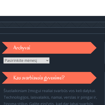
Archyvai
Archyvai
Kas svarbiausia gyvenime?
Šiuolaikiniam žmogui realiai svarbūs vos keli dalykai.
Technologijos, laisvalaikis, namai, verslas ir pinigai ir,
žinoma stilius. Galite ginčytis, kad dar labai svarbūs