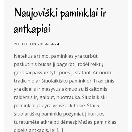
Naujoviški paminklai ir
antkapiai
POSTED ON
2019-09-24
Netekus artimo, paminklas yra turbūt
paskutinis būdas jį pagerbti, todėl reiktų
gerokai pasvarstyti, prieš jį statant. Ar norite
tradicinio ar šiuolaikiško paminklo? Tradicinis
yra didelis ir masyvus akmuo su iškaltomis
raidėmis ir, galbūt, nuotrauka. Šiuolaikiški
paminklai jau yra visiškai kitokie. Štai 5
šiuolaikiškų paminklų požymiai, į kuriuos
turėtumėte atkreipti dėmesį: Mažas paminklas,
didelis antkapis. Jei […]