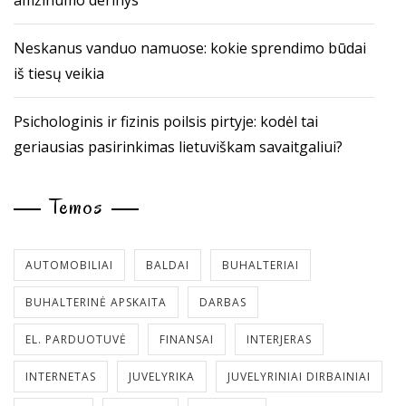
amžinumo derinys
Neskanus vanduo namuose: kokie sprendimo būdai
iš tiesų veikia
Psichologinis ir fizinis poilsis pirtyje: kodėl tai
geriausias pasirinkimas lietuviškam savaitgaliui?
Temos
AUTOMOBILIAI
BALDAI
BUHALTERIAI
BUHALTERINĖ APSKAITA
DARBAS
EL. PARDUOTUVĖ
FINANSAI
INTERJERAS
INTERNETAS
JUVELYRIKA
JUVELYRINIAI DIRBAINIAI