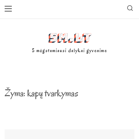
Skip
Primary
Menu
to
content
5m.lt
5 mėgstamiausi dalykai gyvenime
Žyma:
kapų tvarkymas