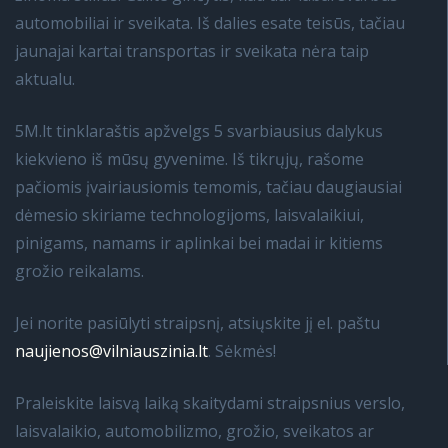
automobiliai ir sveikata. Iš dalies esate teisūs, tačiau
jaunajai kartai transportas ir sveikata nėra taip
aktualu.
5M.lt tinklaraštis apžvelgs 5 svarbiausius dalykus
kiekvieno iš mūsų gyvenime. Iš tikrųjų, rašome
pačiomis įvairiausiomis temomis, tačiau daugiausiai
dėmesio skiriame technologijoms, laisvalaikiui,
pinigams, namams ir aplinkai bei madai ir kitiems
grožio reikalams.
Jei norite pasiūlyti straipsnį, atsiųskite jį el. paštu
naujienos@vilniauszinia.lt
. Sėkmės!
Praleiskite laisvą laiką skaitydami straipsnius verslo,
laisvalaikio, automobilizmo, grožio, sveikatos ar