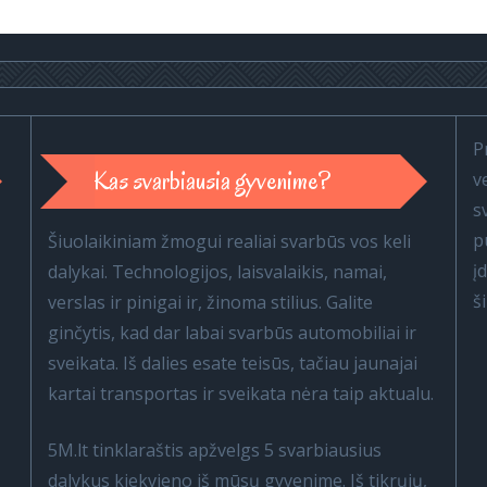
P
Kas svarbiausia gyvenime?
v
s
p
Šiuolaikiniam žmogui realiai svarbūs vos keli
į
dalykai. Technologijos, laisvalaikis, namai,
š
verslas ir pinigai ir, žinoma stilius. Galite
ginčytis, kad dar labai svarbūs automobiliai ir
sveikata. Iš dalies esate teisūs, tačiau jaunajai
kartai transportas ir sveikata nėra taip aktualu.
5M.lt tinklaraštis apžvelgs 5 svarbiausius
dalykus kiekvieno iš mūsų gyvenime. Iš tikrųjų,