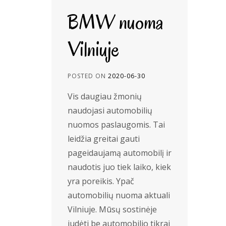
BMW nuoma
Vilniuje
POSTED ON
2020-06-30
Vis daugiau žmonių
naudojasi automobilių
nuomos paslaugomis. Tai
leidžia greitai gauti
pageidaujamą automobilį ir
naudotis juo tiek laiko, kiek
yra poreikis. Ypač
automobilių nuoma aktuali
Vilniuje. Mūsų sostinėje
judėti be automobilio tikrai