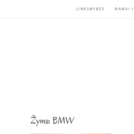
Skip
LINKSMYBĖS
NAMAI I
to
content
Žyma:
BMW