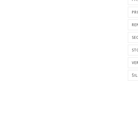
PR
RE
SE
ST
VE
ŠI