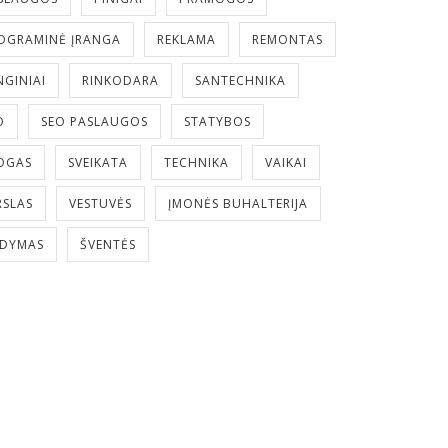
OGRAMINĖ ĮRANGA
REKLAMA
REMONTAS
NGINIAI
RINKODARA
SANTECHNIKA
O
SEO PASLAUGOS
STATYBOS
OGAS
SVEIKATA
TECHNIKA
VAIKAI
RSLAS
VESTUVĖS
ĮMONĖS BUHALTERIJA
LDYMAS
ŠVENTĖS