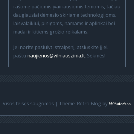
rašome pačiomis įvairiausiomis temomis, tačiau
daugiausiai dėmesio skiriame technologijoms,
laisvalaikiui, pinigams, namams ir aplinkai bei
madai ir kitiems grožio reikalams.
Jei norite pasiūlyti straipsnį, atsiųskite jį el.
paštu
naujienos@vilniauszinia.lt
. Sėkmės!
Visos teisės saugomos
|
Theme: Retro Blog by
.
WPinterface