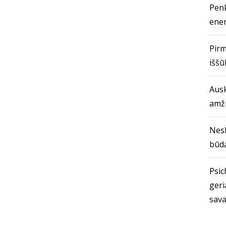
Penk
ener
Pirm
iššū
Ausk
amž
Nes
būda
Psich
geri
sava