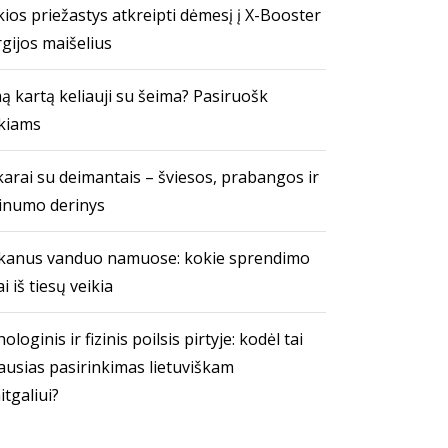
ios priežastys atkreipti dėmesį į X-Booster
gijos maišelius
ą kartą keliauji su šeima? Pasiruošk
kiams
arai su deimantais – šviesos, prabangos ir
inumo derinys
kanus vanduo namuose: kokie sprendimo
i iš tiesų veikia
ologinis ir fizinis poilsis pirtyje: kodėl tai
ausias pasirinkimas lietuviškam
itgaliui?