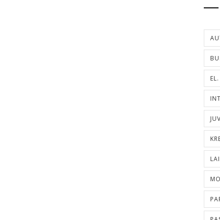
AU
BU
EL
IN
JU
KR
LA
MO
PA
PA