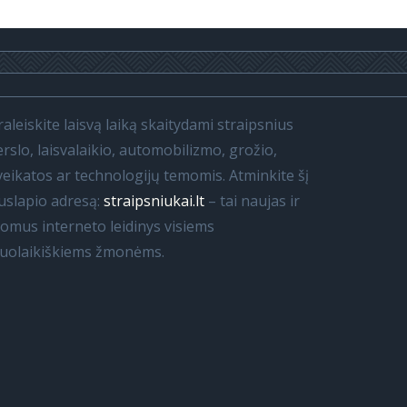
raleiskite laisvą laiką skaitydami straipsnius
erslo, laisvalaikio, automobilizmo, grožio,
veikatos ar technologijų temomis. Atminkite šį
uslapio adresą:
straipsniukai.lt
– tai naujas ir
domus interneto leidinys visiems
iuolaikiškiems žmonėms.