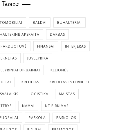
Temos
TOMOBILIAI
BALDAI
BUHALTERIAI
HALTERINĖ APSKAITA
DARBAS
. PARDUOTUVĖ
FINANSAI
INTERJERAS
TERNETAS
JUVELYRIKA
VELYRINIAI DIRBAINIAI
KELIONĖS
EDITAI
KREDITAS
KREDITAS INTERNETU
ISVALAIKIS
LOGISTIKA
MAISTAS
TERYS
NAMAI
NT PIRKIMAS
PUOŠALAI
PASKOLA
PASKOLOS
SLAUGOS
PINIGAI
PRAMOGOS